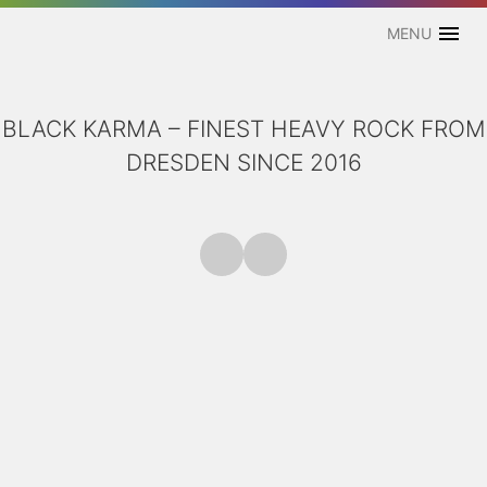
Skip
Jörg Steinhauer – Kreativität und digitales Handwerk aus Dresden
to
MENU
content
Web Entwickler – Fotograf – Schlagzeuger – Dad
BLACK KARMA – FINEST HEAVY ROCK FROM
DRESDEN SINCE 2016