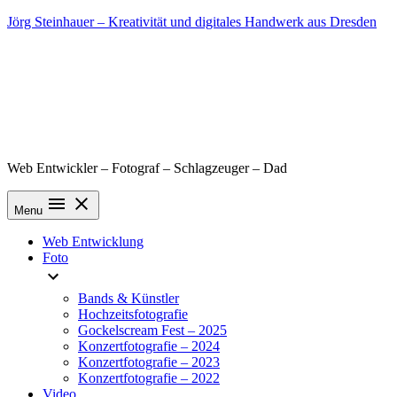
Skip
Jörg Steinhauer – Kreativität und digitales Handwerk aus Dresden
to
content
Web Entwickler – Fotograf – Schlagzeuger – Dad
Menu
Web Entwicklung
Foto
Bands & Künstler
Hochzeitsfotografie
Gockelscream Fest – 2025
Konzertfotografie – 2024
Konzertfotografie – 2023
Konzertfotografie – 2022
Video