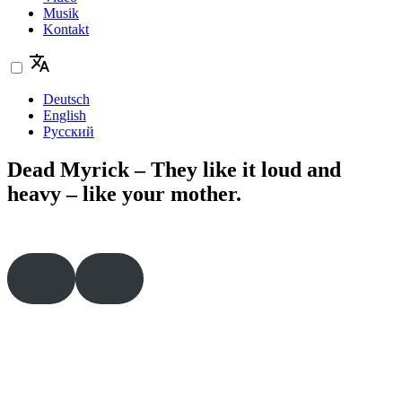
Musik
Kontakt
Deutsch
English
Русский
Dead Myrick – They like it loud and
heavy – like your mother.