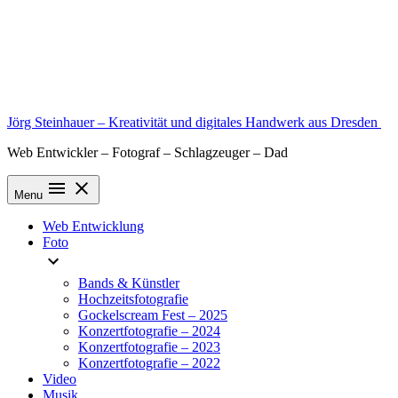
Skip
to
content
Jörg Steinhauer – Kreativität und digitales Handwerk aus Dresden
Web Entwickler – Fotograf – Schlagzeuger – Dad
Menu
Web Entwicklung
Foto
Bands & Künstler
Hochzeitsfotografie
Gockelscream Fest – 2025
Konzertfotografie – 2024
Konzertfotografie – 2023
Konzertfotografie – 2022
Video
Musik